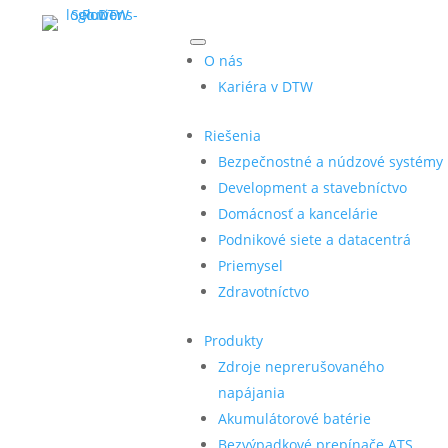
O nás
Kariéra v DTW
Riešenia
Bezpečnostné a núdzové systémy
Development a stavebníctvo
Domácnosť a kancelárie
Podnikové siete a datacentrá
Priemysel
Zdravotníctvo
Produkty
Zdroje neprerušovaného
napájania
Akumulátorové batérie
Bezvýpadkové prepínače ATS