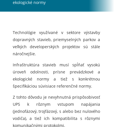
ekologické normy
Technológie využívané v sektore výstavby
dopravných stavieb, priemyselných parkov a
veľkých developerských projektov sú stále
náročnejšie.
Infraštruktúra stavieb musí spĺňať vysokú
úroveň odolnosti, prísne prevádzkové a
ekologické normy a tiež s konkrétnou
špecifikáciou súvisiace referenčné normy.
Z tohto dôvodu je nevyhnutná prispôsobivosť
UPS k rôznym vstupom napájania
(jednofázový, trojfázový, s alebo bez nulového
vodiča), a tiež ich kompatibilita s rôznymi
komunikačnými protokolmi.