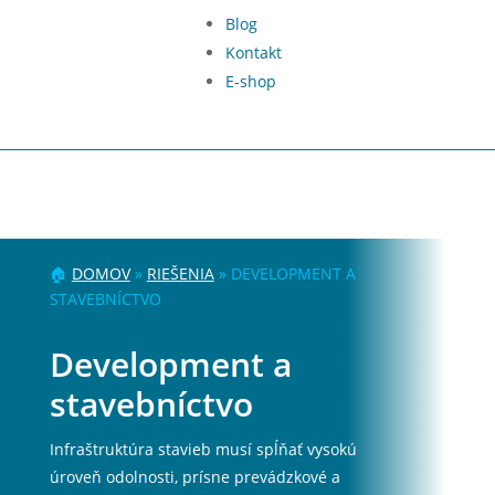
Blog
Kontakt
E-shop
🏠
DOMOV
»
RIEŠENIA
»
DEVELOPMENT A
STAVEBNÍCTVO
Development a
stavebníctvo
Infraštruktúra stavieb musí spĺňať vysokú
úroveň odolnosti, prísne prevádzkové a