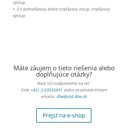
výstup
1-3:3
Jednofázový alebo trojfázový vstup, trojfázový
výstup
Máte záujem o tieto riešenia alebo
doplňujúce otázky?
Radi ich zodpovieme na tel.
čísle
+421 2 63532691
alebo prostredníctvom
emailu:
dtw@old.dtw.sk
Prejsť na e-shop