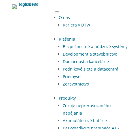
O nás
Kariéra v DTW
Riešenia
Bezpečnostné a núdzové systémy
Development a stavebníctvo
Domácnosť a kancelárie
Podnikové siete a datacentrá
Priemysel
Zdravotníctvo
Produkty
Zdroje neprerušovaného
napájania
Akumulátorové batérie
Bezvýpadkové prepínače ATS