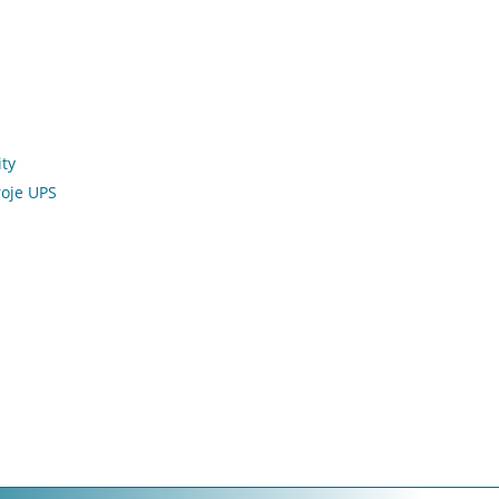
ity
roje UPS