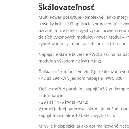
Škálovateľnosť
Multi Power poskytuje komplexné, ľahko integr
a všetky kritické IT aplikácie zodpovedajúce 
užívateľ môže ľahko zvýšiť výkon, úroveň red
ďalších výkonových modulov (Power Modul – PM)
vybudovaniu systému sú k dispozícii tri rôzne 
Napájacie skrine (2 verzie PWC) a skriňa na b
moduly s výkonom 42 kW (PM42).
Ďalšia rozšíriteľnosť verzie 2 je realizovaná
• 42 až 294 kW v jednom napájaní (PWC 300)
Tiež je možné paralelne zapojiť až štyri komple
redundancie:
• 294 až 1176 kW (s PM42)
V rámci jednej batériovej skrine je možné osad
zapojiť maximálne 10 batériových skríň.
MPW je k dispozícii aj ako optimalizované rieš