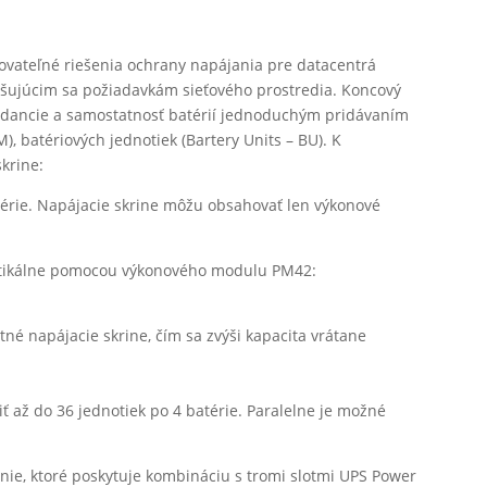
Rie
ovateľné riešenia ochrany napájania pre datacentrá
Sen
zvyšujúcim sa požiadavkám sieťového prostredia. Koncový
100
undancie a samostatnosť batérií jednoduchým pridávaním
, batériových jednotiek (Bartery Units – BU). K
skrine:
atérie. Napájacie skrine môžu obsahovať len výkonové
Dru
šká
 vertikálne pomocou výkonového modulu PM42:
ene
cen
tné napájacie skrine, čím sa zvýši kapacita vrátane
iť až do 36 jednotiek po 4 batérie. Paralelne je možné
Rie
mod
enie, ktoré poskytuje kombináciu s tromi slotmi UPS Power
pro