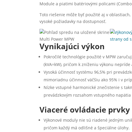
Module a piatimi batériovými policami (Combo
Toto riešenie môže byť použité aj v oblastiach
vysoké požiadavky na dostupnosť.
Vynikajúci výkon
Pokročilé technológie použité v MPW zaručuj
(kVA=kW), pričom k zníženiu výkonu nepríde 
Vysoká účinnosť systému 96,5% pri prevádzk
mimoriadnu účinnosť väčšiu ako 95% i v prí
Nízke vstupné harmonické znečistenie s ta
prevádzkovým rozsahom vstupného napätia (+
Viaceré ovládacie prvky
Výkonové moduly nie sú riadené jedným uni
pričom každý má odlišné a špeciálne úlohy.