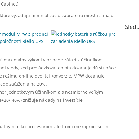
 Cabinet).
, ktoré vyžadujú minimalizáciu zabratého miesta a majú
Sledu
ú maximálny výkon i v prípade záťaží s účinníkom 1
ani vtedy, keď prevádzková teplota dosahuje 40 stupňov.
e režimu on-line dvojitej konverzie. MPW dosahuje
pade zaťaženia na 20%.
kmer jednotkovým účinníkom a s nesmierne veľkým
20/-40%) znižuje náklady na investície.
kátnym mikroprocesorom, ale tromi mikroprocesormi,