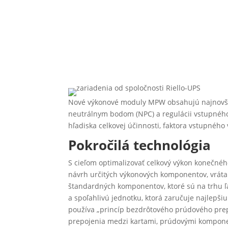
Nové výkonové moduly MPW obsahujú najnovši
neutrálnym bodom (NPC) a regulácii vstupnéh
hľadiska celkovej účinnosti, faktora vstupnéh
Pokročilá technológia
S cieľom optimalizovať celkový výkon konečného
návrh určitých výkonových komponentov, vráta
štandardných komponentov, ktoré sú na trhu 
a spoľahlivú jednotku, ktorá zaručuje najlepš
používa „princíp bezdrôtového prúdového prep
prepojenia medzi kartami, prúdovými kompone