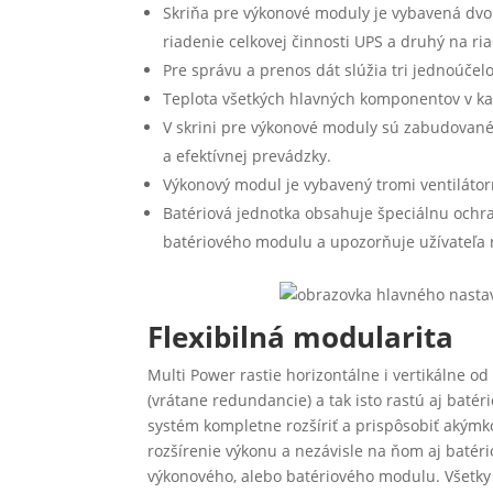
Skriňa pre výkonové moduly je vybavená dvo
riadenie celkovej činnosti UPS a druhý na ri
Pre správu a prenos dát slúžia tri jednoúčel
Teplota všetkých hlavných komponentov v 
V skrini pre výkonové moduly sú zabudované 
a efektívnej prevádzky.
Výkonový modul je vybavený tromi ventilátor
Batériová jednotka obsahuje špeciálnu ochr
batériového modulu a upozorňuje užívateľa n
Flexibilná modularita
Multi Power rastie horizontálne i vertikálne
(vrátane redundancie) a tak isto rastú aj baté
systém kompletne rozšíriť a prispôsobiť akým
rozšírenie výkonu a nezávisle na ňom aj baté
výkonového, alebo batériového modulu. Všetky