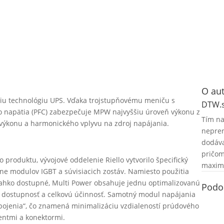
O aut
u technológiu UPS. Vďaka trojstupňovému meniču s
DTW.
o napätia (PFC) zabezpečuje MPW najvyššiu úroveň výkonu z
Tím na
o výkonu a harmonického vplyvu na zdroj napájania.
neprer
dodáva
pričom
 produktu, vývojové oddelenie Riello vytvorilo špecifický
maximá
ne modulov IGBT a súvisiacich zostáv. Namiesto použitia
ľahko dostupné, Multi Power obsahuje jednu optimalizovanú
Podo
iu dostupnosť a celkovú účinnosť. Samotný modul napájania
ojenia“, čo znamená minimalizáciu vzdialeností prúdového
ntmi a konektormi.