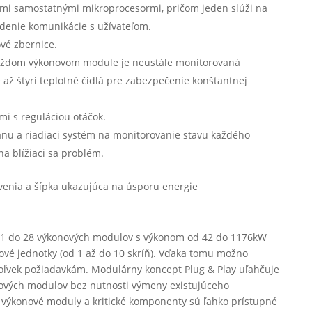
mi samostatnými mikroprocesormi, pričom jeden slúži na
adenie komunikácie s užívateľom.
ové zbernice.
každom výkonovom module je neustále monitorovaná
až štyri teplotné čidlá pre zabezpečenie konštantnej
mi s reguláciou otáčok.
anu a riadiaci systém na monitorovanie stavu každého
a blížiaci sa problém.
 od 1 do 28 výkonových modulov s výkonom od 42 do 1176kW
riové jednotky (od 1 až do 10 skríň). Vďaka tomu možno
koľvek požiadavkám. Modulárny koncept Plug & Play uľahčuje
riových modulov bez nutnosti výmeny existujúceho
 výkonové moduly a kritické komponenty sú ľahko prístupné