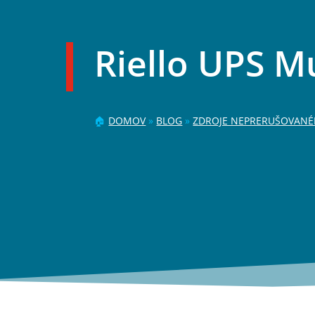
Riello UPS M
🏠
DOMOV
»
BLOG
»
ZDROJE NEPRERUŠOVANÉH